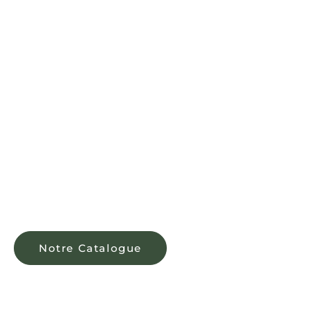
Moroccocanna
LE MAROC À
L'ORIGINE,
LA QUALITÉ EN
ESSENCE
Notre Catalogue