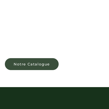
LE MAROC À
L'ORIGINE,
LA QUALITÉ EN
ESSENCE
Notre Catalogue